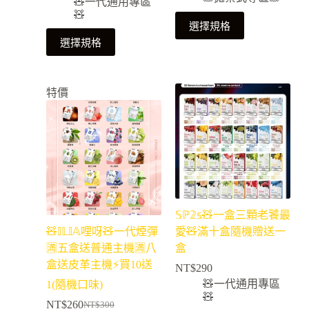
🧸一代通用專區
🧸
選擇規格
選擇規格
特價
𝕊ℙ𝟚𝕤🧸一盒三顆老饕最
🧸𝕀𝕃𝕀𝔸哩呀🧸一代煙彈
愛🧸滿十盒隨機贈送一
🈵五盒送普通主機🈵八
盒
盒送皮革主機⚡買10送
NT$
290
🧸一代通用專區
1(隨機口味)
🧸
NT$
260
NT$
300