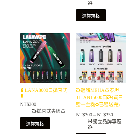
🧸
選擇規格
🔋LANA8000口拋棄式
🧸魅嗨MEHA🧸泰坦
🔋
TITAN15000口🧸(買三
NT$
300
贈一主機⛔已贈送完)
🧸拋棄式專區🧸
NT$
300
–
NT$
350
🧸獨立品牌專區
選擇規格
🧸