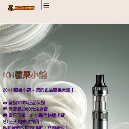
KH糖果小舖
20KH糖果小舖 – 您的正品糖果天堂！
🍬 全館100%正品保證
💸 消費滿2000元免運費
🚚 當日下單，24小時內快速出貨
📦 三天內未收到貨？
私訊我們的官方LINE，立即處理！