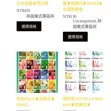
口大容量🔋閃光彈
獸🔋拋棄式🔋4000口🔋
出清無售後
NT$
450
🧸拋棄式專區🧸
NT$
130
Uncategorized
,
🧸
選擇規格
拋棄式專區🧸
選擇規格
悅刻RELX🔋拋棄式🔋
佩特里 DOTPLUS 8000
8000口
puffs🔋拋棄式🔋