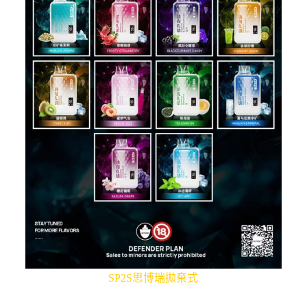
SP2S思博瑞拋棄式