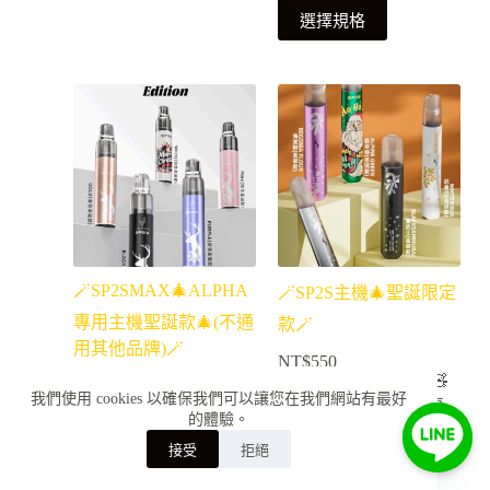
選擇規格
🪄SP2SMAX🎄ALPHA
🪄SP2S主機🎄聖誕限定
專用主機聖誕款🎄(不通
款🪄
用其他品牌)🪄
NT$
550
Uncategorized
,
🧸
NT$
400
我們使用 cookies 以確保我們可以讓您在我們網站有最好
一代通用主機專
🧸獨立品牌專區
的體驗。
訂購詢問
🧸
區🧸
接受
拒絕
選擇規格
選擇規格