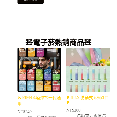
🧸電子菸熱銷商品🧸
🧸𝕄𝔼ℍ𝔸煙彈🧸一代通
🔋𝕀𝕃𝕀𝔸 拋棄式 𝟞𝟝𝟘𝟘口
🔋
用
NT$
280
NT$
240
🧸拋棄式專區🧸