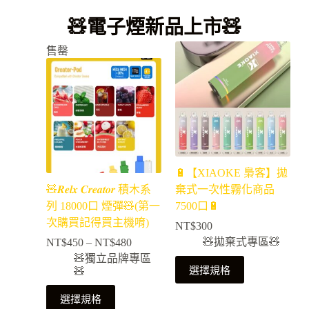
🧸電子煙新品上市🧸
售罄
🔋【XIAOKE 梟客】拋
🧸𝑹𝒆𝒍𝒙 𝑪𝒓𝒆𝒂𝒕𝒐𝒓 積木系
棄式一次性霧化商品
列 18000口 煙彈🧸(第一
7500口🔋
次購買記得買主機唷)
NT$
300
🧸拋棄式專區🧸
NT$
450
–
NT$
480
🧸獨立品牌專區
選擇規格
🧸
選擇規格