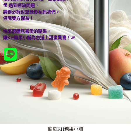
🎥 遇到短缺問題，
請務必拆封並錄影私訊我們，
保障雙方權益！
快來選購您喜愛的糖果，
讓KH糖果小舖為您送上甜蜜驚喜！🎉
關於KH糖果小舖