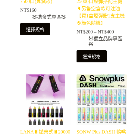
7500口(鬼滅款)
25000口煙彈搭配主機
🔋另售空倉款可注油
NT$
160
【買1盒煙彈贈1支主機
🧸拋棄式專區🧸
🐻顏色隨機】
選擇規格
NT$
200
–
NT$
400
🧸獨立品牌專區
🧸
選擇規格
LANA🔋拋棄式🔋20000
SONW Plus DASH 鴨嘴