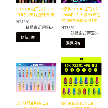
LANA🔋拋棄式🔋9000
悅刻RELX🔋拋棄式🔋
口🔋買6支隨機贈送1支
12000口 🔋大容量(充電
款)買6支隨機贈送1支
NT$
320
🧸拋棄式專區🧸
NT$
350
🧸拋棄式專區🧸
選擇規格
選擇規格
INF無限🔋拋棄式🔋
鑰石KEYSTONE🔋