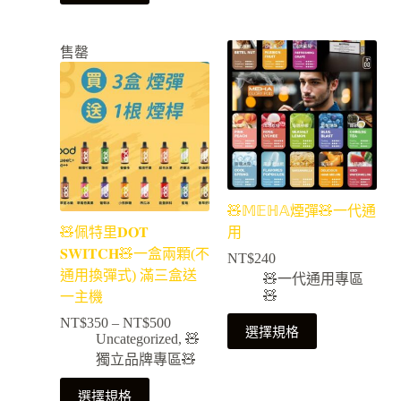
售罄
🧸𝕄𝔼ℍ𝔸煙彈🧸一代通
🧸佩特里𝐃𝐎𝐓
用
𝐒𝐖𝐈𝐓𝐂𝐇🧸一盒兩顆(不
NT$
240
通用換彈式) 滿三盒送
🧸一代通用專區
🧸
一主機
NT$
350
–
NT$
500
選擇規格
Uncategorized
,
🧸
獨立品牌專區🧸
選擇規格