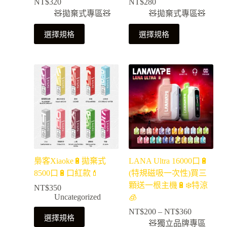
NT$
320
NT$
280
🧸拋棄式專區🧸
🧸拋棄式專區🧸
選擇規格
選擇規格
梟客Xiaoke🔋拋棄式
LANA Ultra 16000口🔋
8500口🔋口紅款💄
(特規磁吸一次性)買三
顆送一根主機🔋❄️特涼
NT$
350
Uncategorized
🧊
NT$
200
–
NT$
360
選擇規格
🧸獨立品牌專區